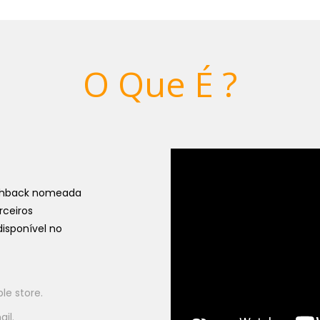
O Que É ?
ashback nomeada
rceiros
isponível no
le store.
il.