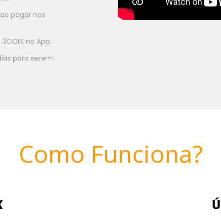
ao pagar nos
E 3COIN no App.
dias para serem
Como Funciona?
K
Ú