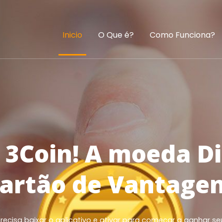
Inicio
O Que é?
Como Funciona?
3Coin! A moeda Di
artão de Vantage
recisa baixar o aplicativo e ativar para começar a ganhar se