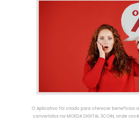
O Aplicativo foi criado para oferecer benefícios
convertidos na MOEDA DIGITAL 3COIN, onde você