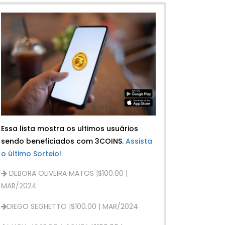
Essa lista mostra os ultimos usuários
sendo beneficiados com 3COINS.
Assista
o último Sorteio!
DIEGO SEGHETTO |$100.00 | MAR/2024
MARIA JOSE DE A SOUZA |$100.00 |
MAR/2024