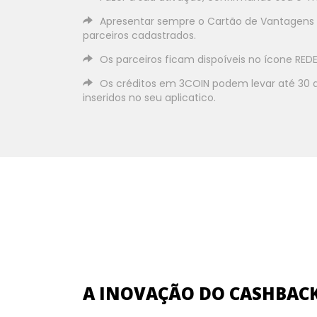
Apresentar sempre o Cartão de Vantagens 
parceiros cadastrados.
Os parceiros ficam dispoíveis no ícone RED
Os créditos em 3COIN podem levar até 30 
inseridos no seu aplicatico.
A INOVAÇÃO DO CASHBAC