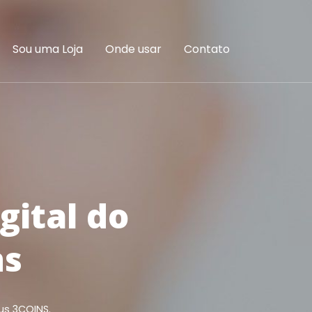
Sou uma Loja
Onde usar
Contato
gital do
ns
us 3COINS.