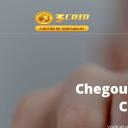
Chegou 
C
Você só p